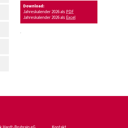
Download:
Jahreskalender 2026 als
PDF
Jahreskalender 2026 als
Excel
.
k Hardt-Bruhrain eG
Kontakt