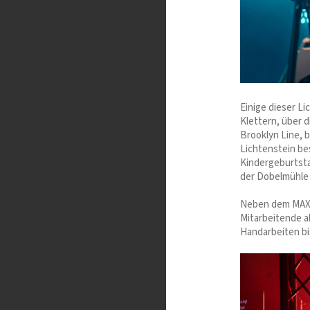
Einige dieser L
Klettern, über d
Brooklyn Line, 
Lichtenstein be
Kindergeburtsta
der Dobelmühle
Neben dem MAXX-
Mitarbeitende a
Handarbeiten bi