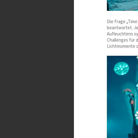
Die Frage „Time
beantwortet. Je
Aufleuchtens sy
Challenges für 
Lichtmomente z