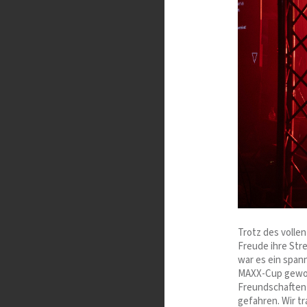
Trotz des volle
Freude ihre Str
war es ein span
MAXX-Cup gewonn
Freundschaften
gefahren. Wir t