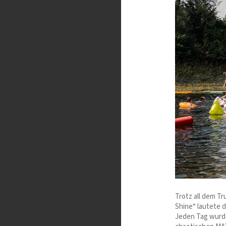
Trotz all dem T
Shine“ lautete 
Jeden Tag wurde