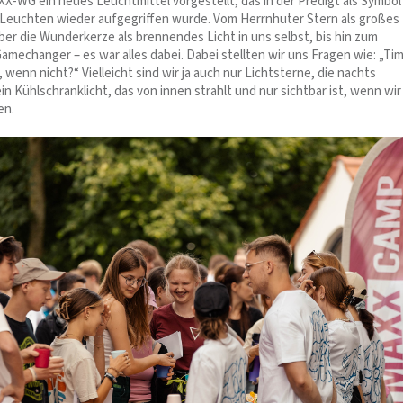
X-WG ein neues Leuchtmittel vorgestellt, das in der Predigt als Symbol
Leuchten wieder aufgegriffen wurde. Vom Herrnhuter Stern als großes 
ber die Wunderkerze als brennendes Licht in uns selbst, bis hin zum
amechanger – es war alles dabei. Dabei stellten wir uns Fragen wie: „Ti
 wenn nicht?“ Vielleicht sind wir ja auch nur Lichtsterne, die nachts
in Kühlschranklicht, das von innen strahlt und nur sichtbar ist, wenn wir
en.