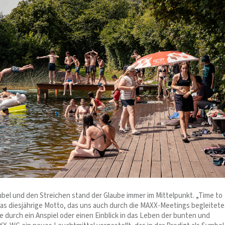
rubel und den Streichen stand der Glaube immer im Mittelpunkt. „Time to
das diesjährige Motto, das uns auch durch die MAXX-Meetings begleitete
 durch ein Anspiel oder einen Einblick in das Leben der bunten und