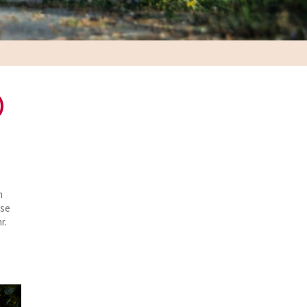
)
n
sse
r.