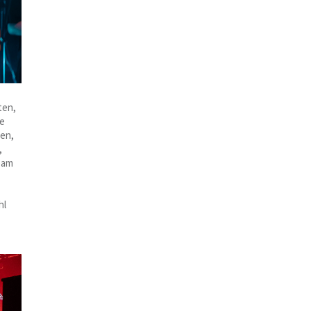
ten,
ie
ken,
,
eam
hl