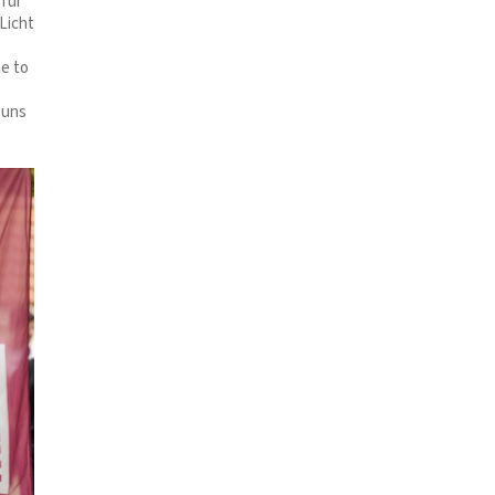
 für
Licht
me to
 uns