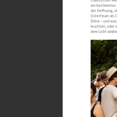
chaotischen MAX
ein bestimmtes 
der Hoffnung, ü
Osterfeuer als G
Shine – und was,
leuchten, oder e
dem Licht widm