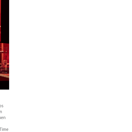
ps
en
uen
„Time