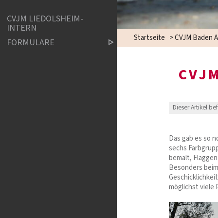
CVJM LIEDOLSHEIM-
INTERN
Startseite
>
CVJM Baden A
FORMULARE
CVJM
Dieser Artikel be
Das gab es so n
sechs Farbgrupp
bemalt, Flaggen
Besonders beim 
Geschicklichkei
möglichst viele