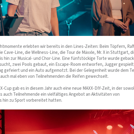
ichtmomente erlebten wir bereits in den Lines-Zeiten: Beim Töpfern, Raf
ie Cave-Line, die Wellness-Line, die Tour de Mäxxle, Mr. X in Stuttgart, d
bis hin zur Musical- und Chor-Line. Eine fünfstöckige Torte wurde gebac
sucht, zwei Pools gebaut, ein Escape-Room entworfen, Jugger gespielt
g gefeiert und ein Auto aufgemotzt. Bei der Gelegenheit wurde dem T
 auch mal eben von Teilnehmenden die Reifen gewechselt.
Cup gab es in diesem Jahr auch eine neue MAXX-DIY-Zeit, in der sowo
ls auch Teilnehmende ein vielfältiges Angebot an Aktivitäten von
s hin zu Sport vorbereitet hatten.