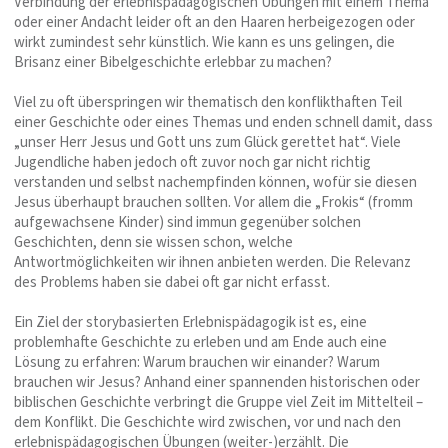
Verbindung der erlebnispädagogischen Übungen mit einem Thema
oder einer Andacht leider oft an den Haaren herbeigezogen oder
wirkt zumindest sehr künstlich. Wie kann es uns gelingen, die
Brisanz einer Bibelgeschichte erlebbar zu machen?
Viel zu oft überspringen wir thematisch den konflikthaften Teil
einer Geschichte oder eines Themas und enden schnell damit, dass
„unser Herr Jesus und Gott uns zum Glück gerettet hat“. Viele
Jugendliche haben jedoch oft zuvor noch gar nicht richtig
verstanden und selbst nachempfinden können, wofür sie diesen
Jesus überhaupt brauchen sollten. Vor allem die „Frokis“ (fromm
aufgewachsene Kinder) sind immun gegenüber solchen
Geschichten, denn sie wissen schon, welche
Antwortmöglichkeiten wir ihnen anbieten werden. Die Relevanz
des Problems haben sie dabei oft gar nicht erfasst.
Ein Ziel der storybasierten Erlebnispädagogik ist es, eine
problemhafte Geschichte zu erleben und am Ende auch eine
Lösung zu erfahren: Warum brauchen wir einander? Warum
brauchen wir Jesus? Anhand einer spannenden historischen oder
biblischen Geschichte verbringt die Gruppe viel Zeit im Mittelteil –
dem Konflikt. Die Geschichte wird zwischen, vor und nach den
erlebnispädagogischen Übungen (weiter-)erzählt. Die