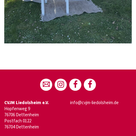
CVJM Liedolsheim e.V.
info@cvjm-liedolsheim.de
Hopfenweg 9
76706 Dettenheim
Postfach 0122
76704 Dettenheim