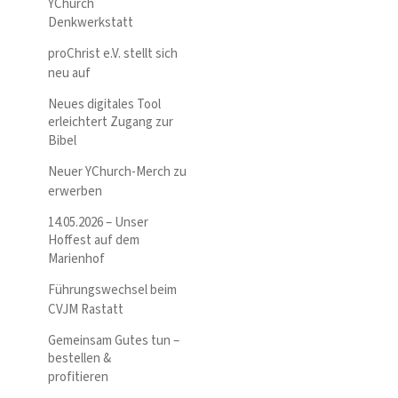
YChurch
Denkwerkstatt
proChrist e.V. stellt sich
neu auf
Neues digitales Tool
erleichtert Zugang zur
Bibel
Neuer YChurch-Merch zu
erwerben
14.05.2026 – Unser
Hoffest auf dem
Marienhof
Führungswechsel beim
CVJM Rastatt
Gemeinsam Gutes tun –
bestellen &
profitieren