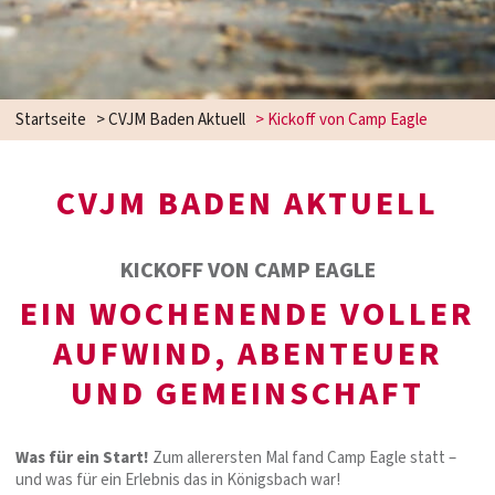
Startseite
>
CVJM Baden Aktuell
>
Kickoff von Camp Eagle
CVJM BADEN AKTUELL
KICKOFF VON CAMP EAGLE
EIN WOCHENENDE VOLLER
AUFWIND, ABENTEUER
UND GEMEINSCHAFT
Was für ein Start!
Zum allerersten Mal fand Camp Eagle statt –
und was für ein Erlebnis das in Königsbach war!