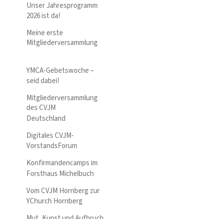
Unser Jahresprogramm
2026 ist da!
Meine erste
Mitgliederversammlung
YMCA-Gebetswoche –
seid dabei!
Mitgliederversammlung
des CVJM
Deutschland
Digitales CVJM-
VorstandsForum
Konfirmandencamps im
Forsthaus Michelbuch
Vom CVJM Hornberg zur
YChurch Hornberg
Mut, Kunst und Aufbruch