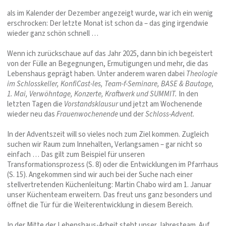
als im Kalender der Dezember angezeigt wurde, war ich ein wenig
erschrocken: Der letzte Monat ist schon da – das ging irgendwie
wieder ganz schön schnell …
Wenn ich zurückschaue auf das Jahr 2025, dann bin ich begeistert
von der Fülle an Begegnungen, Ermutigungen und mehr, die das
Lebenshaus geprägt haben. Unter anderem waren dabei
Theologie
im Schlosskeller, KonfiCast-les, Team-f-Seminare, BASE & Bautage,
1. Mai, Verwöhntage, Konzerte, Kraftwerk und SUMMIT.
In den
letzten Tagen die
Vorstandsklausur
und jetzt am Wochenende
wieder neu das
Frauenwochenende
und der
Schloss-Advent.
In der Adventszeit will so vieles noch zum Ziel kommen. Zugleich
suchen wir Raum zum Innehalten, Verlangsamen – gar nicht so
einfach … Das gilt zum Beispiel für unseren
Transformationsprozess (S. 8) oder die Entwicklungen im Pfarrhaus
(S. 15). Angekommen sind wir auch bei der Suche nach einer
stellvertretenden Küchenleitung: Martin Chabo wird am 1. Januar
unser Küchenteam erweitern. Das freut uns ganz besonders und
öffnet die Tür für die Weiterentwicklung in diesem Bereich.
In der Mitte der Lebenshaus-Arbeit steht unser Jahresteam. Auf