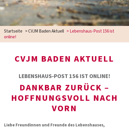
Startseite
>
CVJM Baden Aktuell
>
Lebenshaus-Post 156 ist
online!
CVJM BADEN AKTUELL
LEBENSHAUS-POST 156 IST ONLINE!
DANKBAR ZURÜCK –
HOFFNUNGSVOLL NACH
VORN
Liebe Freundinnen und Freunde des Lebenshauses,