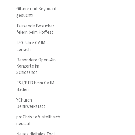
Gitarre und Keyboard
gesucht!
Tausende Besucher
feiern beim Hoffest
150 Jahre CVJM
Lörrach
Besondere Open-Air-
Konzerte im
Schlosshof
FSJ/BFD beim CVJM
Baden
YChurch
Denkwerkstatt
proChrist e.V. stellt sich
neu auf
Neues digitales Tool