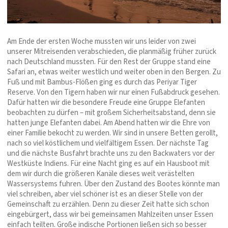
Am Ende der ersten Woche mussten wir uns leider von zwei
unserer Mitreisenden verabschieden, die planmäßig früher zurück
nach Deutschland mussten. Für den Rest der Gruppe stand eine
Safari an, etwas weiter westlich und weiter oben in den Bergen. Zu
Fuß und mit Bambus-Flößen ging es durch das Periyar Tiger
Reserve. Von den Tigern haben wir nur einen Fußabdruck gesehen.
Dafür hatten wir die besondere Freude eine Gruppe Elefanten
beobachten zu dürfen – mit großem Sicherheitsabstand, denn sie
hatten junge Elefanten dabei. Am Abend hatten wir die Ehre von
einer Familie bekocht zu werden. Wir sind in unsere Betten gerollt,
nach so viel köstlichem und vielfältigem Essen. Der nächste Tag
und die nächste Busfahrt brachte uns zu den Backwaters vor der
Westküste Indiens. Für eine Nacht ging es auf ein Hausboot mit
dem wir durch die größeren Kanäle dieses weit verästelten
Wassersystems fuhren. Über den Zustand des Bootes könnte man
viel schreiben, aber viel schöner ist es an dieser Stelle von der
Gemeinschaft zu erzählen. Denn zu dieser Zeit hatte sich schon
eingebürgert, dass wir bei gemeinsamen Mahlzeiten unser Essen
einfach teilten. Große indische Portionen ließen sich so besser