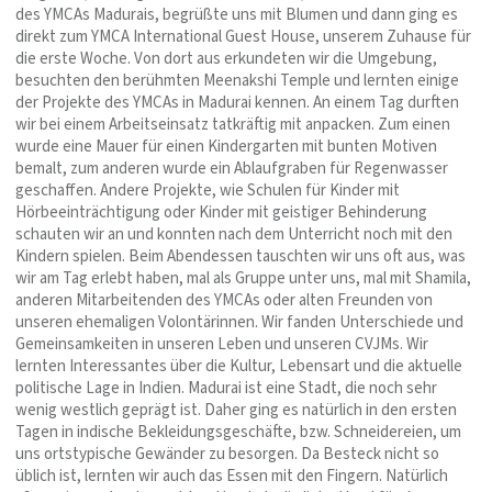
des YMCAs Madurais, begrüßte uns mit Blumen und dann ging es
direkt zum YMCA International Guest House, unserem Zuhause für
die erste Woche. Von dort aus erkundeten wir die Umgebung,
besuchten den berühmten Meenakshi Temple und lernten einige
der Projekte des YMCAs in Madurai kennen. An einem Tag durften
wir bei einem Arbeitseinsatz tatkräftig mit anpacken. Zum einen
wurde eine Mauer für einen Kindergarten mit bunten Motiven
bemalt, zum anderen wurde ein Ablaufgraben für Regenwasser
geschaffen. Andere Projekte, wie Schulen für Kinder mit
Hörbeeinträchtigung oder Kinder mit geistiger Behinderung
schauten wir an und konnten nach dem Unterricht noch mit den
Kindern spielen. Beim Abendessen tauschten wir uns oft aus, was
wir am Tag erlebt haben, mal als Gruppe unter uns, mal mit Shamila,
anderen Mitarbeitenden des YMCAs oder alten Freunden von
unseren ehemaligen Volontärinnen. Wir fanden Unterschiede und
Gemeinsamkeiten in unseren Leben und unseren CVJMs. Wir
lernten Interessantes über die Kultur, Lebensart und die aktuelle
politische Lage in Indien. Madurai ist eine Stadt, die noch sehr
wenig westlich geprägt ist. Daher ging es natürlich in den ersten
Tagen in indische Bekleidungsgeschäfte, bzw. Schneidereien, um
uns ortstypische Gewänder zu besorgen. Da Besteck nicht so
üblich ist, lernten wir auch das Essen mit den Fingern. Natürlich