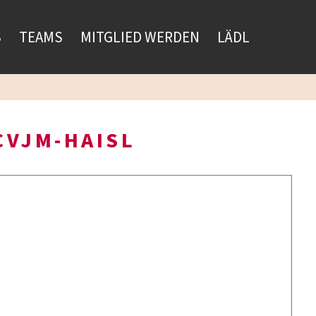
S
TEAMS
MITGLIED WERDEN
LÄDL
CVJM-HAISL