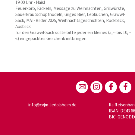
19:00 Uhr - Haisl
Feuerkorb, Fackeln, Message zu Weihnachten, Grillwürste,
Sauerkrautschupfnudeln, uriges Bier, Lebkuchen, Grawwl-
Sack, MÄT-Bilder 2025, Weihnachtsgeschichten, Rückblick,
Ausblick
für den Grawwl-Sack sollte bitte jeder ein kleines (5,-- bis 10,--
€) eingepacktes Geschenk mitbringen
info@cvjm-liedolsheim.de
Raiffeisenban
IBAN: DE43 66
BIC: GENODE