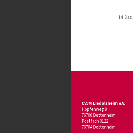
14. Dez.
CVJM Liedolsheim e.V.
Hopfenweg 9
76706 Dettenheim
Postfach 0122
76704 Dettenheim