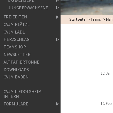
ERWACHSENE
JUNGE ERWACHSENE
FREIZEITEN
Startseite
>
Teams
>
Männ
CVJM PLÄTZL
CVJM LÄDL
HERZSCHLAG
TEAMSHOP
NEWSLETTER
ALTPAPIERTONNE
DOWNLOADS
12. Jan.
CVJM BADEN
CVJM LIEDOLSHEIM-
INTERN
FORMULARE
19. Feb.