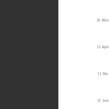
25. März
13. April
11. Mai
15. Juni