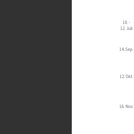
10. -
12. Juli
14. Sep.
12. Okt.
16. Nov.