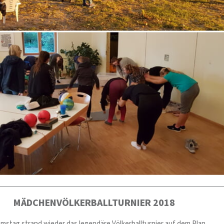
MÄDCHENVÖLKERBALLTURNIER 2018
stag strand wieder das legendäre Völkerballturnier auf dem Plan.