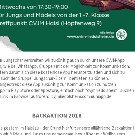
ur Jungschar verbreiten wir zukünftig auch durch unsere CVJM-App.
ch, wie bei WhatsApp, Gruppen mit der Möglichkeit zur Kommunikation.
Eltern darum sich diese kostenlose App herunterzuladen und sich zu
m auch der Gruppe "Jungschar-Eltern" beitreten zu können.
 angestrebt diese App zukünftig zur Kommunikation zu nutzen
App im Play Store oder Appstore, einfach nach "cvjm liedolsheim" suchen
Link im Browser aufrufen: "cvjmliedolsheim.communiapp.de".
BACKAKTION 2018
s gestern im Haisl zu - der Grund hierfür: unsere alljährliche Backaktion!
n wir Mädels und Jungs uns gemeinsam, bewaffnet mit Wellhölzern,