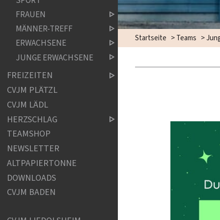
SPORT
FRAUEN
MÄNNER-TREFF
Startseite
>
Teams
>
Jun
ERWACHSENE
JUNGE ERWACHSENE
FREIZEITEN
CVJM PLÄTZL
CVJM LÄDL
HERZSCHLAG
TEAMSHOP
NEWSLETTER
ALTPAPIERTONNE
DOWNLOADS
CVJM BADEN