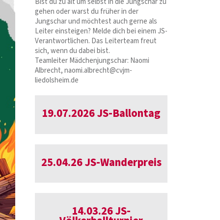
Bist du zu alt um selbst in die Jungschar zu
gehen oder warst du früher in der
Jungschar und möchtest auch gerne als
Leiter einsteigen? Melde dich bei einem JS-
Verantwortlichen. Das Leiterteam freut
sich, wenn du dabei bist.
Teamleiter Mädchenjungschar: Naomi
Albrecht, naomi.albrecht@cvjm-
liedolsheim.de
19.07.2026 JS-Ballontag
25.04.26 JS-Wanderpreis
14.03.26 JS-