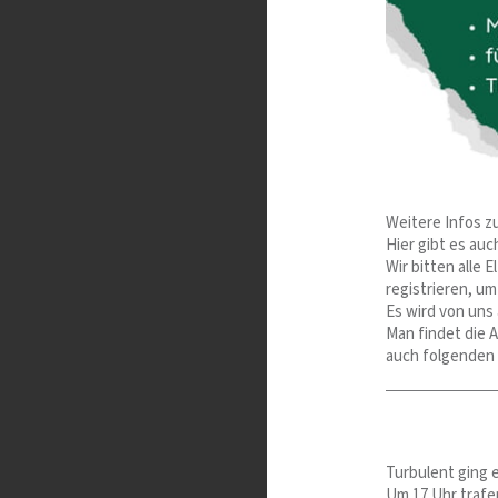
Weitere Infos z
Hier gibt es au
Wir bitten alle 
registrieren, u
Es wird von uns
Man findet die 
auch folgenden 
Turbulent ging e
Um 17 Uhr trafe