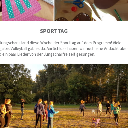
SPORTTAG
Jungschar stand diese Woche der Sporttag auf dem Programm! Viele
a bis Volleyball gab es da. Am Schluss haben wir noch eine Andacht über
d ein paar Lieder von der Jungscharfreizeit gesungen.