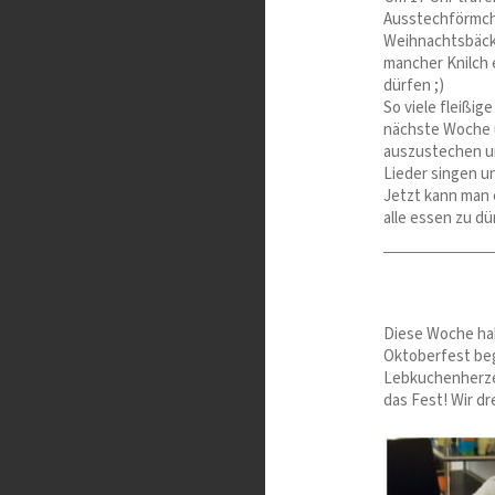
Ausstechförmch
Weihnachtsbäcke
mancher Knilch e
dürfen ;)
So viele fleißi
nächste Woche u
auszustechen und
Lieder singen u
Jetzt kann man 
alle essen zu dür
Diese Woche hab
Oktoberfest beg
Lebkuchenherzen
das Fest! Wir d