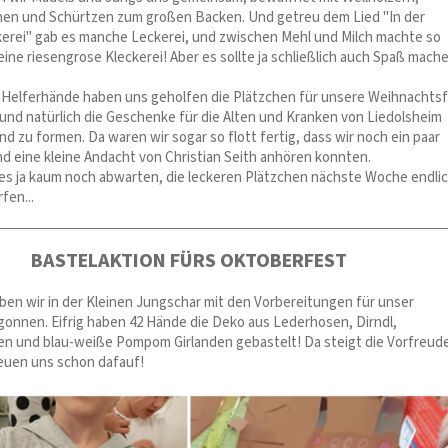
en und Schürtzen zum großen Backen. Und getreu dem Lied "In der
rei" gab es manche Leckerei, und zwischen Mehl und Milch machte so
ine riesengrose Kleckerei! Aber es sollte ja schließlich auch Spaß mach
ge Helferhände haben uns geholfen die Plätzchen für unsere Weihnachtsf
nd natürlich die Geschenke für die Alten und Kranken von Liedolsheim
 zu formen. Da waren wir sogar so flott fertig, dass wir noch ein paar
nd eine kleine Andacht von Christian Seith anhören konnten.
es ja kaum noch abwarten, die leckeren Plätzchen nächste Woche endli
fen...
BASTELAKTION FÜRS OKTOBERFEST
en wir in der Kleinen Jungschar mit den Vorbereitungen für unser
onnen. Eifrig haben 42 Hände die Deko aus Lederhosen, Dirndl,
 und blau-weiße Pompom Girlanden gebastelt! Da steigt die Vorfreud
reuen uns schon dafauf!