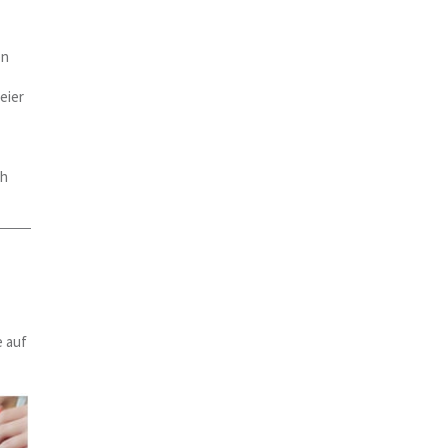
en
eier
ch
e auf